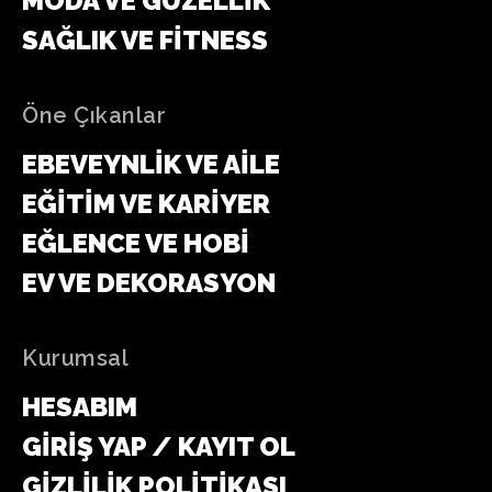
MODA VE GÜZELLIK
SAĞLIK VE FITNESS
Öne Çıkanlar
EBEVEYNLIK VE AILE
EĞITIM VE KARIYER
EĞLENCE VE HOBI
EV VE DEKORASYON
Kurumsal
HESABIM
GIRIŞ YAP / KAYIT OL
GIZLILIK POLITIKASI