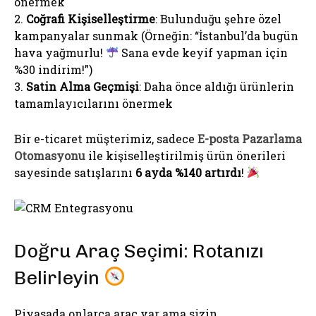
önermek
2.
Coğrafi Kişiselleştirme
: Bulunduğu şehre özel
kampanyalar sunmak (Örneğin: “İstanbul’da bugün
hava yağmurlu!
Sana evde keyif yapman için
%30 indirim!”)
3.
Satin Alma Geçmişi
: Daha önce aldığı ürünlerin
tamamlayıcılarını önermek
Bir e-ticaret müşterimiz, sadece
E-posta Pazarlama
Otomasyonu
ile kişiselleştirilmiş ürün önerileri
sayesinde satışlarını
6 ayda %140 artırdı
!
Doğru Araç Seçimi: Rotanızı
Belirleyin
Piyasada onlarca araç var ama sizin