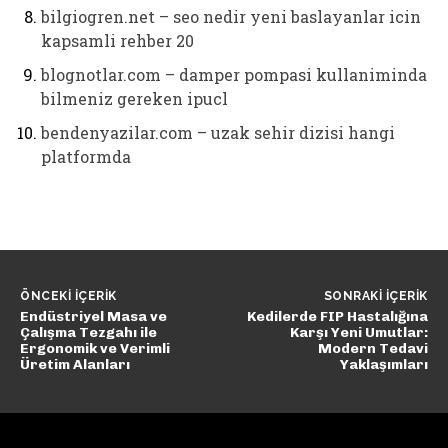
bilgiogren.net – seo nedir yeni baslayanlar icin
kapsamli rehber 20
blognotlar.com – damper pompasi kullaniminda
bilmeniz gereken ipucl
bendenyazilar.com – uzak sehir dizisi hangi
platformda
ÖNCEKI İÇERIK
SONRAKI İÇERIK
Endüstriyel Masa ve
Kedilerde FIP Hastalığına
Çalışma Tezgahı ile
Karşı Yeni Umutlar:
Ergonomik ve Verimli
Modern Tedavi
Üretim Alanları
Yaklaşımları