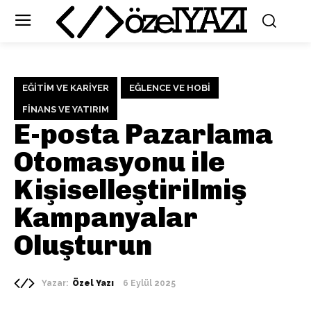
EĞITIM VE KARIYER
EĞLENCE VE HOBI
FINANS VE YATIRIM
E-posta Pazarlama
Otomasyonu ile
Kişiselleştirilmiş
Kampanyalar
Oluşturun
Yazar:
Özel Yazı
6 Eylül 2025