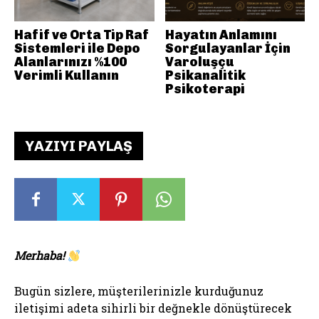
Hafif ve Orta Tip Raf
Hayatın Anlamını
Sistemleri ile Depo
Sorgulayanlar İçin
Alanlarınızı %100
Varoluşçu
Verimli Kullanın
Psikanalitik
Psikoterapi
YAZIYI PAYLAŞ
Merhaba!
Bugün sizlere, müşterilerinizle kurduğunuz
iletişimi adeta sihirli bir değnekle dönüştürecek