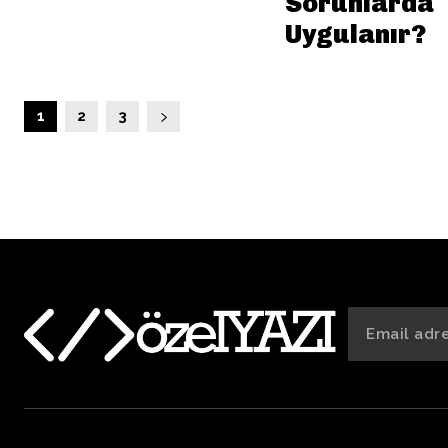
Sorunlarda
Uygulanır?
1
2
3