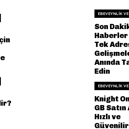
EBEVEYNLIK VE
Son Daki
Haberler 
çin
Tek Adre
Gelişmel
ve
Anında T
Edin
EBEVEYNLIK VE
Knight On
ir?
GB Satın 
Hızlı ve
Güvenilir