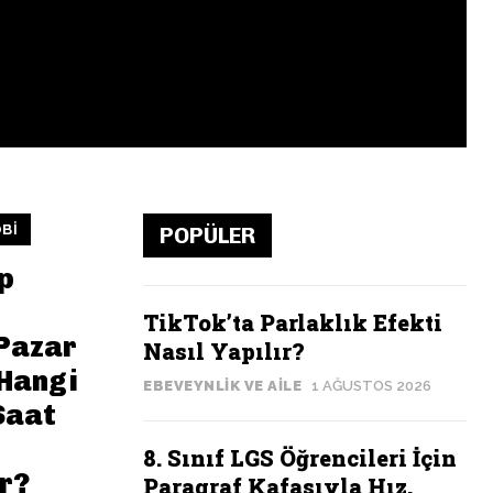
BI
POPÜLER
p
TikTok’ta Parlaklık Efekti
Pazar
Nasıl Yapılır?
Hangi
EBEVEYNLIK VE AILE
1 AĞUSTOS 2026
Saat
8. Sınıf LGS Öğrencileri İçin
r?
Paragraf Kafasıyla Hız,