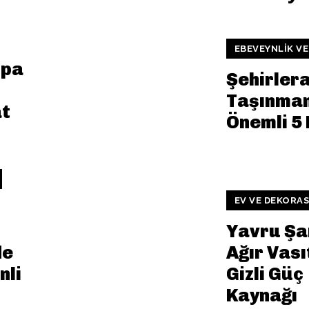
EBEVEYNLIK VE
mpa
Şehirler
Taşınman
at
Önemli 5 
EV VE DEKORA
Yavru Şa
de
Ağır Vası
nli
Gizli Güç
Kaynağı