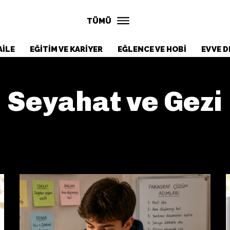
TÜMÜ
AILE
EĞITIM VE KARIYER
EĞLENCE VE HOBI
EV VE 
Seyahat ve Gezi
IM VE KARIYER
EĞLENCE VE HOBI
EV VE DEKORA