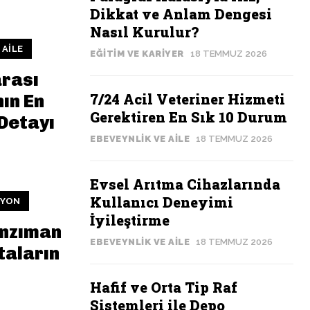
Dikkat ve Anlam Dengesi
Nasıl Kurulur?
 AILE
EĞITIM VE KARIYER
18 TEMMUZ 2026
arası
7/24 Acil Veteriner Hizmeti
ın En
Gerektiren En Sık 10 Durum
Detayı
EBEVEYNLIK VE AILE
18 TEMMUZ 2026
Evsel Arıtma Cihazlarında
Kullanıcı Deneyimi
SYON
İyileştirme
nzıman
EBEVEYNLIK VE AILE
18 TEMMUZ 2026
taların
Hafif ve Orta Tip Raf
Sistemleri ile Depo