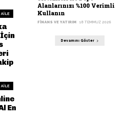
Alanlarınızı %100 Verimli
Kullanın
 AILE
FINANS VE YATIRIM
18 TEMMUZ 2026
ka
İçin
Devamını Göster
s
eri
akip
 AILE
line
Al En