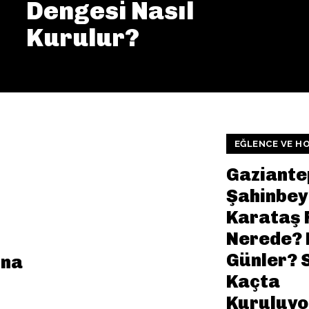
Dengesi Nasıl
Kurulur?
EĞLENCE VE HO
Gaziante
Şahinbey
Karataş 
Nerede? 
Günler? 
ına
Kaçta
Kuruluyo