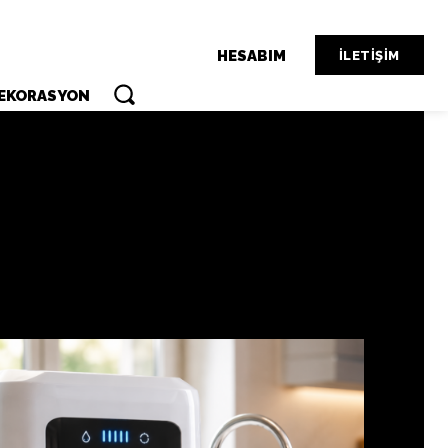
HESABIM
İLETIŞIM
DEKORASYON
SYON
FINANS VE YATIRIM