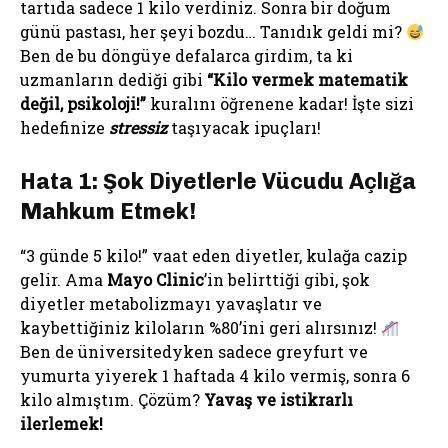
tartıda sadece 1 kilo verdiniz. Sonra bir doğum
günü pastası, her şeyi bozdu… Tanıdık geldi mi?
Ben de bu döngüye defalarca girdim, ta ki
uzmanların dediği gibi
“Kilo vermek matematik
değil, psikoloji!”
kuralını öğrenene kadar! İşte sizi
hedefinize
stressiz
taşıyacak ipuçları!
Hata 1: Şok Diyetlerle Vücudu Açlığa
Mahkum Etmek!
“3 günde 5 kilo!” vaat eden diyetler, kulağa cazip
gelir. Ama
Mayo Clinic
’in belirttiği gibi, şok
diyetler metabolizmayı yavaşlatır ve
kaybettiğiniz kiloların %80’ini geri alırsınız!
Ben de üniversitedyken sadece greyfurt ve
yumurta yiyerek 1 haftada 4 kilo vermiş, sonra 6
kilo almıştım. Çözüm?
Yavaş ve istikrarlı
ilerlemek!