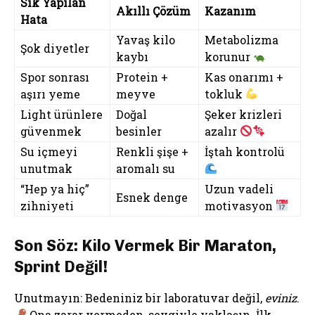
Sık Yapılan
Akıllı Çözüm
Kazanım
Hata
Yavaş kilo
Metabolizma
Şok diyetler
kaybı
korunur
Spor sonrası
Protein +
Kas onarımı +
aşırı yeme
meyve
tokluk
Light ürünlere
Doğal
Şeker krizleri
güvenmek
besinler
azalır
Su içmeyi
Renkli şişe +
İştah kontrolü
unutmak
aromalı su
“Hep ya hiç”
Uzun vadeli
Esnek denge
zihniyeti
motivasyon
Son Söz: Kilo Vermek Bir Maraton,
Sprint Değil!
Unutmayın: Bedeniniz bir laboratuvar değil,
eviniz
.
Ona zarar vermeden, sevgiyle yaklaşın. İlk