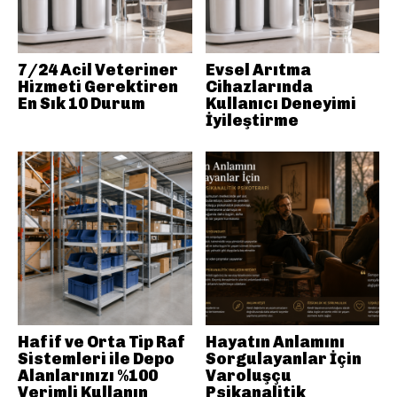
7/24 Acil Veteriner
Evsel Arıtma
Hizmeti Gerektiren
Cihazlarında
En Sık 10 Durum
Kullanıcı Deneyimi
İyileştirme
Hafif ve Orta Tip Raf
Hayatın Anlamını
Sistemleri ile Depo
Sorgulayanlar İçin
Alanlarınızı %100
Varoluşçu
Verimli Kullanın
Psikanalitik