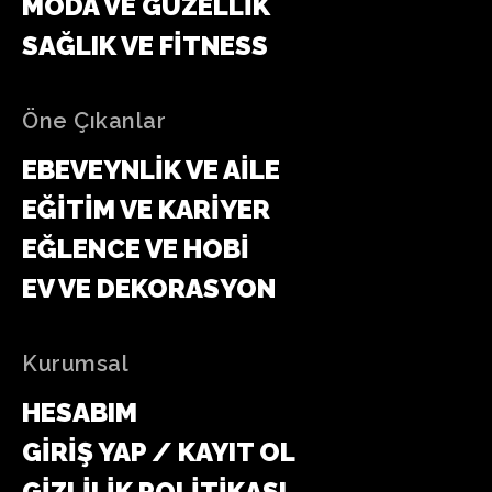
MODA VE GÜZELLIK
SAĞLIK VE FITNESS
Öne Çıkanlar
EBEVEYNLIK VE AILE
EĞITIM VE KARIYER
EĞLENCE VE HOBI
EV VE DEKORASYON
Kurumsal
HESABIM
GIRIŞ YAP / KAYIT OL
GIZLILIK POLITIKASI