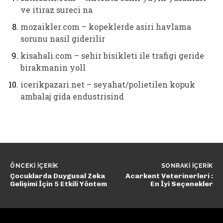
ve itiraz sureci na
mozaikler.com – kopeklerde asiri havlama
sorunu nasil giderilir
kisahali.com – sehir bisikleti ile trafigi geride
birakmanin yoll
icerikpazari.net – seyahat/polietilen kopuk
ambalaj gida endustrisind
ÖNCEKI İÇERIK
SONRAKI İÇERIK
Çocuklarda Duygusal Zeka
Acarkent Veterinerleri :
Gelişimi İçin 5 Etkili Yöntem
En İyi Seçenekler