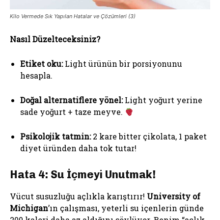
Kilo Vermede Sık Yapılan Hatalar ve Çözümleri (3)
Nasıl Düzelteceksiniz?
Etiket oku:
Light ürünün bir porsiyonunu
hesapla.
Doğal alternatiflere yönel:
Light yoğurt yerine
sade yoğurt + taze meyve.
Psikolojik tatmin:
2 kare bitter çikolata, 1 paket
diyet üründen daha tok tutar!
Hata 4: Su İçmeyi Unutmak!
Vücut susuzluğu açlıkla karıştırır!
University of
Michigan
’ın çalışması, yeterli su içenlerin günde
200 kalori daha az aldığını söylüyor. Benim “açlık