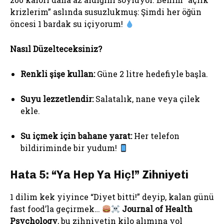
krizlerim” aslında susuzlukmuş: Şimdi her öğün
öncesi 1 bardak su içiyorum!
Nasıl Düzelteceksiniz?
Renkli şişe kullan:
Güne 2 litre hedefiyle başla.
Suyu lezzetlendir:
Salatalık, nane veya çilek
ekle.
Su içmek için bahane yarat:
Her telefon
bildiriminde bir yudum!
Hata 5: “Ya Hep Ya Hiç!” Zihniyeti
1 dilim kek yiyince “Diyet bitti!” deyip, kalan günü
fast food’la geçirmek…
Journal of Health
Psychology
, bu zihniyetin kilo alımına yol