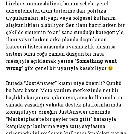
birebir sunmayabiliyor; bunun sebebi yerel
düzenlemeler, ürün türlerine dair politika
uygulamaları, altyapı veya bölgesel kullanım
alışkanlıkları olabiliyor. Sen ilanı hazırlarken bir
şekilde sistemin “o an” sana sunduğu kategoriyle,
ilanı yayınlarken arka planda doğrulanan
kategori listesi arasında uyuşmazlık oluşursa,
sistem bunu çoğu zaman düzgün bir hata
mesajıyla açıklamak yerine
“Something went
wrong”
gibi genel bir uyarıyla kesebiliyor
Burada “JustAnswer” kısmı niye önemli? Çünkü
bu hata bazen Meta yardım merkezinde net bir
başlıkla karşımıza çıkmuyor, ama kullanıcıların
sahada yaşadığı vakalar destek platformlarında
konuşuluyor; örneğin JustAnswer üzerinde
“Marketplace’te bir şeyler ters gitti” hatasıyla
karşılaşıp ilanlarına veya satış sayfasına
erişemediğini söyleyen kullanıcı örnekleri var ve