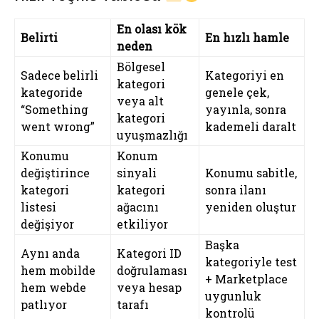
En olası kök
Belirti
En hızlı hamle
neden
Bölgesel
Sadece belirli
Kategoriyi en
kategori
kategoride
genele çek,
veya alt
“Something
yayınla, sonra
kategori
went wrong”
kademeli daralt
uyuşmazlığı
Konumu
Konum
değiştirince
sinyali
Konumu sabitle,
kategori
kategori
sonra ilanı
listesi
ağacını
yeniden oluştur
değişiyor
etkiliyor
Başka
Aynı anda
Kategori ID
kategoriyle test
hem mobilde
doğrulaması
+ Marketplace
hem webde
veya hesap
uygunluk
patlıyor
tarafı
kontrolü