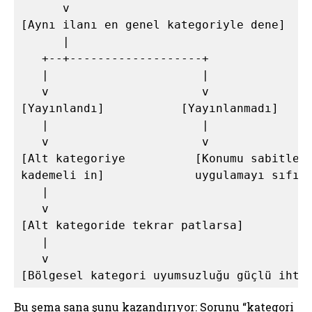
      v

[Aynı ilanı en genel kategoriyle dene]

      |

   +--+-------------------+

   |                      |

   v                      v

[Yayınlandı]           [Yayınlanmadı]

   |                      |

   v                      v

[Alt kategoriye          [Konumu sabitle v
kademeli in]             uygulamayı sıfırd
   |

   v

[Alt kategoride tekrar patlarsa]

   |

   v

Bu şema sana şunu kazandırıyor: Sorunu “kategori