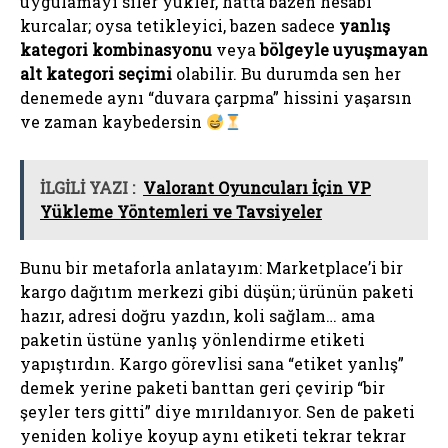
uygulamayı siler yükler, hatta bazen hesabı
kurcalar; oysa tetikleyici, bazen sadece
yanlış
kategori kombinasyonu
veya
bölgeyle uyuşmayan
alt kategori seçimi
olabilir. Bu durumda sen her
denemede aynı “duvara çarpma” hissini yaşarsın
ve zaman kaybedersin
İLGİLİ YAZI :
Valorant Oyuncuları İçin VP
Yükleme Yöntemleri ve Tavsiyeler
Bunu bir metaforla anlatayım: Marketplace’i bir
kargo dağıtım merkezi gibi düşün; ürünün paketi
hazır, adresi doğru yazdın, koli sağlam… ama
paketin üstüne yanlış yönlendirme etiketi
yapıştırdın. Kargo görevlisi sana “etiket yanlış”
demek yerine paketi banttan geri çevirip “bir
şeyler ters gitti” diye mırıldanıyor. Sen de paketi
yeniden koliye koyup aynı etiketi tekrar tekrar