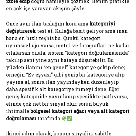
izole edip
doğru hamleyle çözmek. Benim pratikte
en çok işe yarayan akışım şöyle:
Önce aynı ilan taslağını koru ama
kategoriyi
değiştirerek
test et. Kulağa basit geliyor ama inan
bana en hızlı teşhis bu. Çünkü kategori
uyumsuzluğu varsa, metni ve fotoğrafları ne kadar
cilalarsan cilala, sistem “kategori doğrulamasında”
takılıp seni yine aynı hataya düşürebilir. Bu
yüzden ilanını “en genel” kategoriye çekip dene;
örneğin “Ev eşyası” gibi geniş bir kategoriye alıp
yayına al, sonra ilan yayındayken düzenleyip
daha spesifik alt kategoriye inmeyi dene. Eğer
geniş kategoride yayınlanıp spesifikte patlıyorsa,
elinde çok net bir sinyal olur: sorun büyük
ihtimalle
bölgesel kategori ağacı veya alt kategori
doğrulaması
tarafında
İkinci adım olarak, konum sinyalini sabitle.