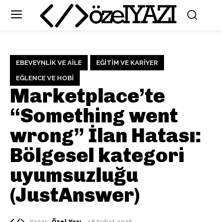
EBEVEYNLIK VE AILE
EĞITIM VE KARIYER
EĞLENCE VE HOBI
Marketplace’te
“Something went
wrong” İlan Hatası:
Bölgesel kategori
uyumsuzluğu
(JustAnswer)
Yazar:
Özel Yazı